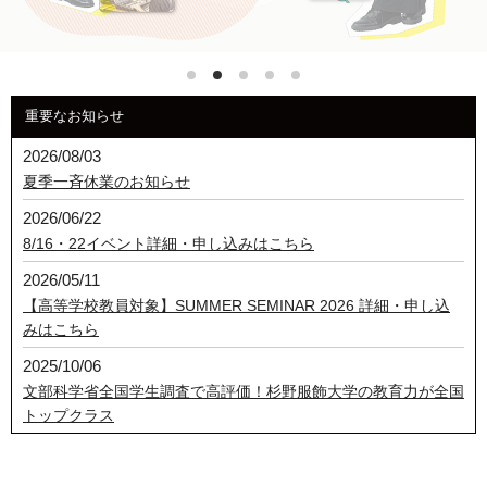
1
2
3
4
5
重要なお知らせ
2026/08/03
夏季一斉休業のお知らせ
2026/06/22
8/16・22イベント詳細・申し込みはこちら
2026/05/11
【高等学校教員対象】SUMMER SEMINAR 2026 詳細・申し込
みはこちら
2025/10/06
文部科学省全国学生調査で高評価！杉野服飾大学の教育力が全国
トップクラス