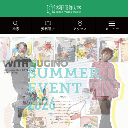
グ
本
バ
フ
ロ
文
ナ
ッ
ー
へ
ー
タ
バ
エ
ー
ル
リ
へ
検索
資料請求
アクセス
メニュー
ナ
ア
ビ
へ
ゲ
ー
シ
ョ
ン
へ