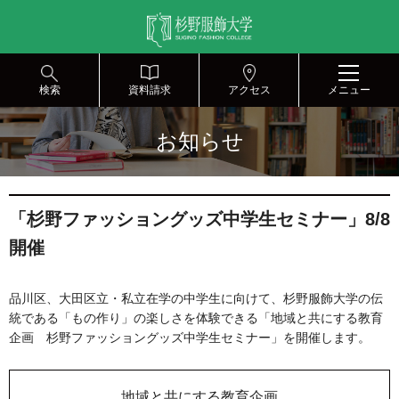
グ
本
ロ
フ
ロ
文
ー
ッ
ー
へ
カ
タ
バ
ル
ー
ル
ナ
へ
検索
資料請求
アクセス
メニュー
ナ
ビ
ビ
ゲ
お知らせ
ゲ
ー
ー
シ
シ
ョ
ョ
ン
「杉野ファッショングッズ中学生セミナー」8/8
ン
へ
へ
開催
品川区、大田区立・私立在学の中学生に向けて、杉野服飾大学の伝
統である「もの作り」の楽しさを体験できる「地域と共にする教育
企画 杉野ファッショングッズ中学生セミナー」を開催します。
地域と共にする教育企画