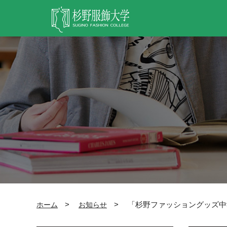
グ
本
ロ
フ
ロ
文
ー
ッ
ー
へ
カ
タ
バ
ル
ー
ル
ナ
へ
ナ
ビ
ビ
ゲ
ゲ
ー
ー
シ
シ
ョ
ョ
ン
ン
へ
へ
>
>
「杉野ファッショングッズ中学
ホーム
お知らせ