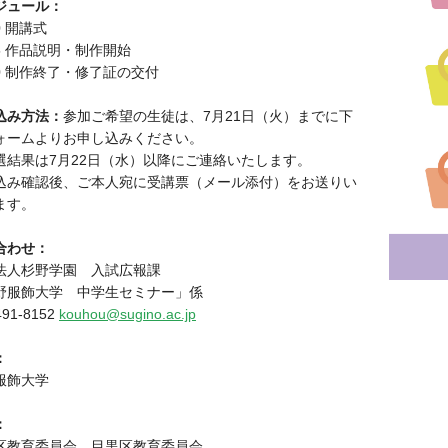
ジュール：
00 開講式
15 作品説明・制作開始
00 制作終了・修了証の交付
込み方法：
参加ご希望の生徒は、7月21日（火）までに下
ォームよりお申し込みください。
選結果は7月22日（水）以降にご連絡いたします。
込み確認後、ご本人宛に受講票（メール添付）をお送りい
ます。
合わせ：
法人杉野学園 入試広報課
野服飾大学 中学生セミナー」係
491-8152
kouhou@sugino.ac.jp
：
服飾大学
：
区教育委員会 目黒区教育委員会