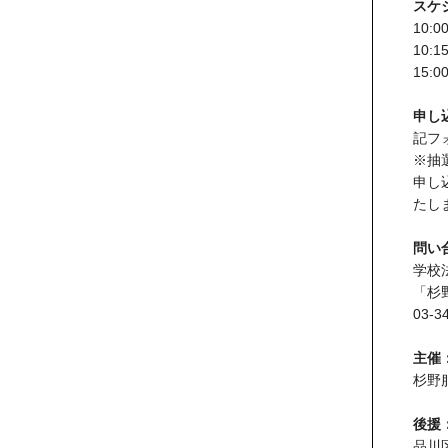
スケ
10:
10:
15:
申し
記フ
※抽
申し
たし
問い
学校
「杉
03-3
主催
杉野
後援
品川