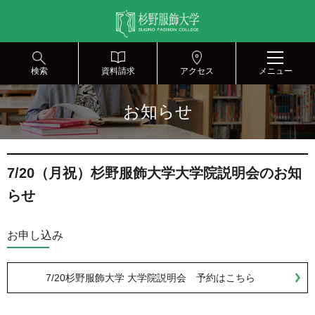
グ
本
ロ
フ
ロ
文
ー
ッ
ー
へ
カ
タ
バ
ル
ー
ル
ナ
へ
検索
資料請求
アクセス
メニュー
ナ
ビ
ビ
ゲ
お知らせ
ゲ
ー
ー
シ
シ
ョ
ョ
ン
7/20（月祝）杉野服飾大学大学院説明会のお知
ン
へ
へ
らせ
お申し込み
7/20杉野服飾大学 大学院説明会 予約はこちら