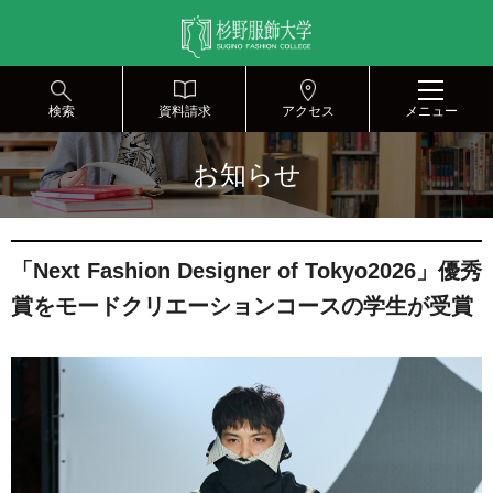
グ
本
ロ
フ
ロ
文
ー
ッ
ー
へ
カ
タ
バ
ル
ー
ル
ナ
へ
検索
資料請求
アクセス
メニュー
ナ
ビ
ビ
ゲ
お知らせ
ゲ
ー
ー
シ
シ
ョ
ョ
ン
「Next Fashion Designer of Tokyo2026」優秀
ン
へ
へ
賞をモードクリエーションコースの学生が受賞