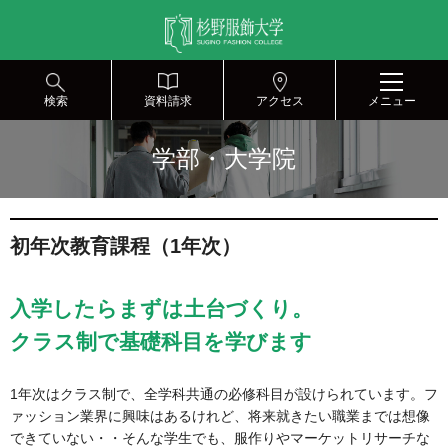
グ
本
ロ
フ
ロ
文
ー
ッ
ー
へ
カ
タ
バ
ル
ー
ル
ナ
へ
検索
資料請求
アクセス
メニュー
ナ
ビ
ビ
ゲ
学部・大学院
ゲ
ー
ー
シ
シ
ョ
ョ
ン
初年次教育課程（1年次）
ン
へ
へ
入学したらまずは土台づくり。
クラス制で基礎科目を学びます
1年次はクラス制で、全学科共通の必修科目が設けられています。フ
ァッション業界に興味はあるけれど、将来就きたい職業までは想像
できていない・・そんな学生でも、服作りやマーケットリサーチな